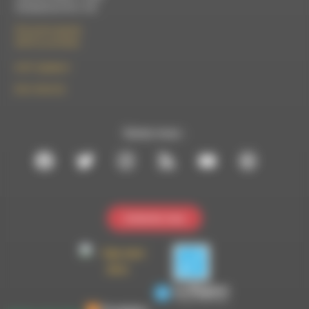
Vendredi de 9h à 13h
50 rue de la piscine
26310 Luc-en-Diois
le101.7@rdwa.fr
09 61 44 63 52
Suivez-nous :
Contactez-nous