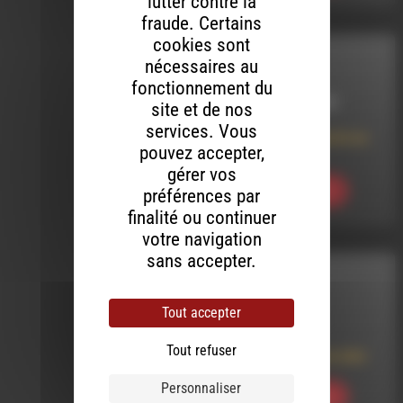
lutter contre la
fraude. Certains
cookies sont
INTERVIEW
nécessaires au
fonctionnement du
LE 1 FÉVRIER 2022
site et de nos
services. Vous
15 jours à Amarante au
pouvez accepter,
Portugal
gérer vos
Ecouter
préférences par
finalité ou continuer
votre navigation
sans accepter.
INTERVIEW
Tout accepter
LE 2 JUIN 2018
Tout refuser
Déni d’art, l’art du déni
Personnaliser
Ecouter