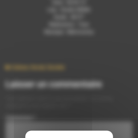
Date : 06.09.19
Lieu : Studio RDWA
Durée : 46’37”
Réalisation : Yves
Musique : Metronomy
Culture
,
Social
,
Societe
Laisser un commentaire
Votre adresse e-mail ne sera pas publiée.
Les champs
obligatoires sont indiqués avec
*
Commentaire
*