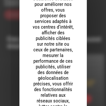
Enregistrer mon nom, mon e-mail et mon site dans le
pour améliorer nos
navigateur pour mon prochain commentaire.
offres, vous
proposer des
services adaptés à
vos centres d’intérêt,
afficher des
Ces productions peuvent aussi
publicités ciblées
sur notre site ou
vous intéresser…
ceux de partenaires,
mesurer la
performance de ces
INTERVIEW
publicités, utiliser
des données de
LE 2 AOÛT 2022
géolocalisation
Mi Ivre Mi Raisin 2022 :
précises, vous offrir
Domaine Plateau Du
Cascal
des fonctionnalités
relatives aux
Ecouter
réseaux sociaux,