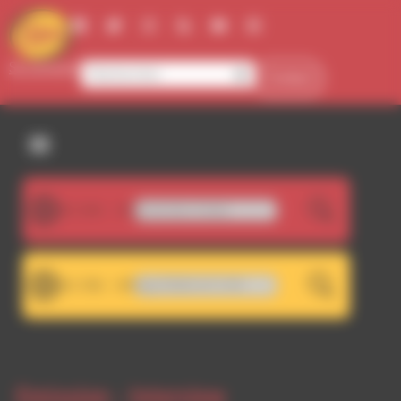
Panneau de gestion des cookies
Se connecter
Contact
107.5FM
2BESHLAG - Diagonale [feat. Nodja]
LIVE
101.7FM
DWA 101.7 - Décrochage RDWA 107.5 FM
LIVE
Emission -
Interview