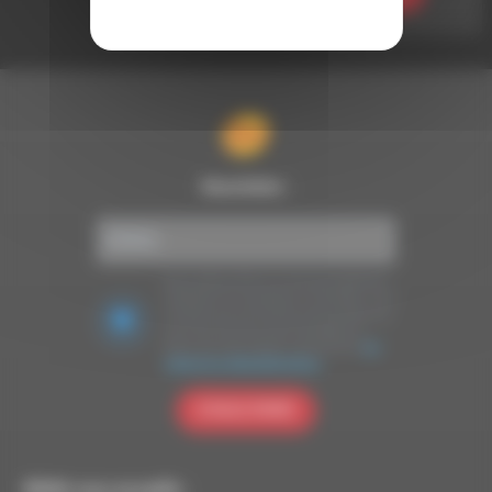
Newsletter :
Nous utilisons Brevo en tant que plateforme
marketing. En soumettant ce formulaire, vous
acceptez que les données personnelles que
vous avez fournies soient transférées à
Brevo pour être traitées conformément
à la
politique de confidentialité de Brevo.
S'INSCRIRE
RDWA vous accueille :