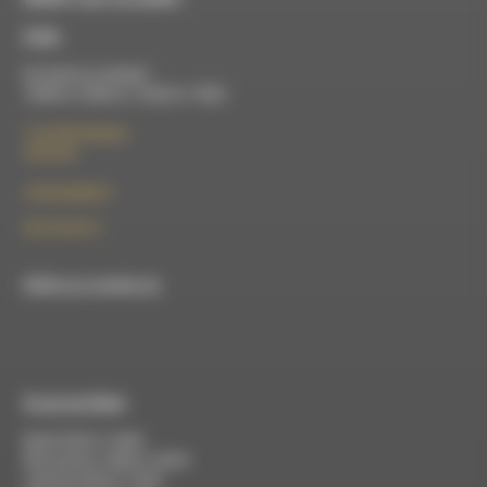
À Die
Du lundi au vendredi :
10h00 à 12h00 et 13h30 à 17h00
7 rue Félix Germain
26150 Die
contact@rdwa.fr
09 52 36 85 31
RDWA est membre du
À Luc-en-Diois
Mardi 9h30 à 13h00
Mercredi de 14h00 à 18h30
Jeudi de 9h30 à 17h30