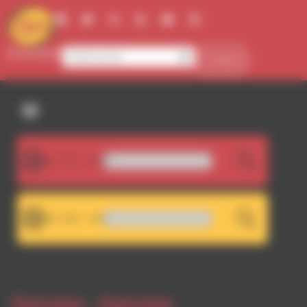
Panneau de gestion des cookies
Se connecter
Contact
107.5FM
LIVE
RDWA 107.5 - Décrochage
101.7FM
LIVE
Fiona Monbet - Bossarama
Emission -
Interview