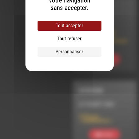
votre navigation
INTERVIEW
sans accepter.
LE 4 MARS 2025
Tout accepter
Coopérer pour un
territoire vivant :
Tout refuser
Benjamin Brice / Daniel
Favre
Personnaliser
Ecouter
INTERVIEW
LE 10 AOÛT 2024
R-Dug au
« DualDubFest »
Ecouter