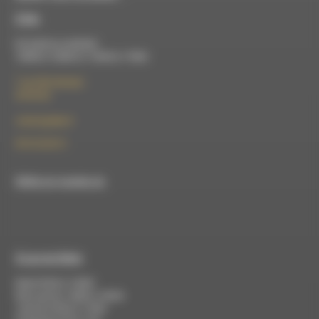
À Die
Du lundi au vendredi :
10h00 à 12h00 et 13h30 à 17h00
7 rue Félix Germain
26150 Die
contact@rdwa.fr
09 52 36 85 31
RDWA est membre du
À Luc-en-Diois
Mardi 9h30 à 13h00
Mercredi de 14h00 à 18h30
Jeudi de 9h30 à 17h30