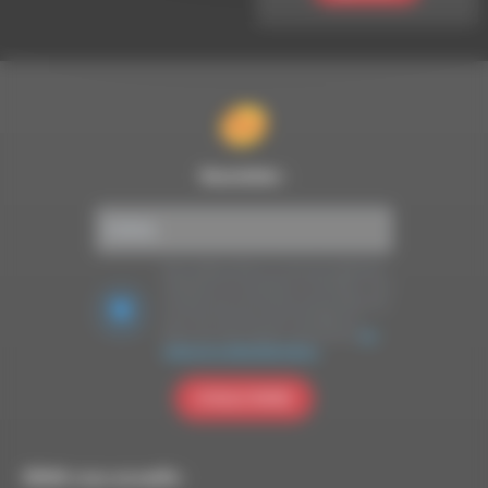
Newsletter :
Nous utilisons Brevo en tant que plateforme
marketing. En soumettant ce formulaire, vous
acceptez que les données personnelles que
vous avez fournies soient transférées à
Brevo pour être traitées conformément
à la
politique de confidentialité de Brevo.
S'INSCRIRE
RDWA vous accueille :