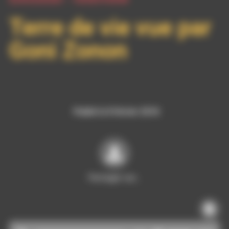
Terre de vie vue par
Goni Zonon
Publié le 8 février 2018
Partager sur…
Lecteur