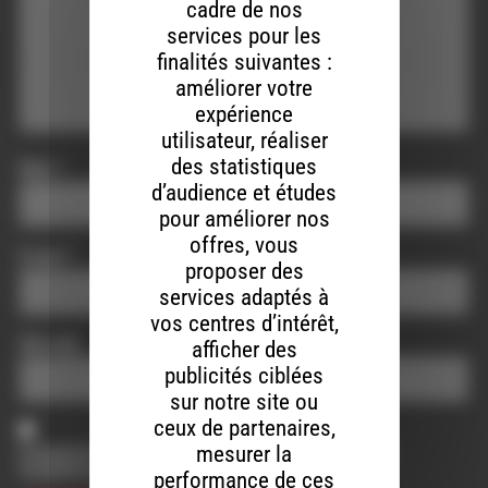
cadre de nos
services pour les
finalités suivantes :
améliorer votre
expérience
utilisateur, réaliser
des statistiques
Nom
*
d’audience et études
pour améliorer nos
offres, vous
E-mail
*
proposer des
services adaptés à
vos centres d’intérêt,
Site web
afficher des
publicités ciblées
sur notre site ou
ceux de partenaires,
mesurer la
Enregistrer mon nom, mon e-mail et mon site dans le
navigateur pour mon prochain commentaire.
performance de ces