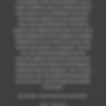
contraignent à des investissements qui se
muent en déficits, ainsi, ils doivent produire
encore plus et ce, au détriment de la terre,
des animaux disparus et une population
sans autonomie alimentaire. Terre de vie
propose une réappropriation des terres, de la
responsabilisation de la population en pleine
paupérisation et au retour d’un savoir faire
ancestral et paysan. A ce dessein, Terre de
vie a une volonté de dialogue avec les
autorités pleines de bonnes volontés mais
dotées de peu de moyens et les entreprises
multinationales de semences, c’est un long
processus, par une visibilité internationale
de ses actions, avec Écologie au quotidien
notamment.
Sur le web : http://www.terre-de-vie.info/
Date : 05.02.18