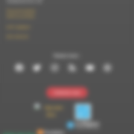
Vendredi de 9h à 13h
50 rue de la piscine
26310 Luc-en-Diois
le101.7@rdwa.fr
09 61 44 63 52
Suivez-nous :
Contactez-nous