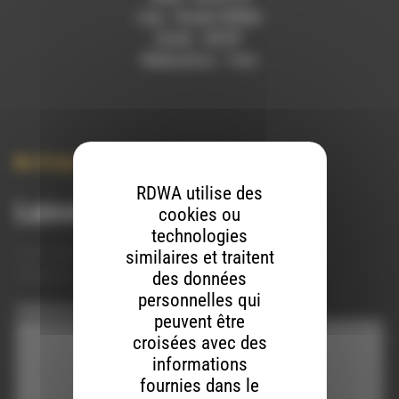
Lieu : Studio RDWA
Durée : 46’09”
Réalisation : Yves
Afrique
,
Burkina Faso
,
Ecologie
RDWA utilise des
Laisser un commentaire
cookies ou
technologies
Votre adresse e-mail ne sera pas publiée.
Les champs
similaires et traitent
obligatoires sont indiqués avec
*
des données
personnelles qui
Commentaire
*
peuvent être
croisées avec des
informations
fournies dans le