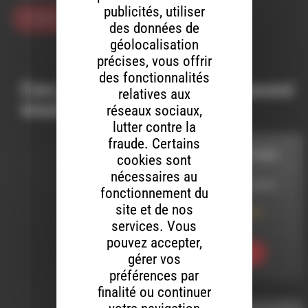
publicités, utiliser
des données de
géolocalisation
précises, vous offrir
des fonctionnalités
Ces productions peuvent aussi
relatives aux
vous intéresser…
réseaux sociaux,
lutter contre la
fraude. Certains
AU RYTHME DU PARC
cookies sont
nécessaires au
LE 31 DÉCEMBRE 2013
fonctionnement du
site et de nos
Au Rythme du Parc
saison 1
services. Vous
pouvez accepter,
Ecouter
gérer vos
préférences par
finalité ou continuer