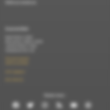
RDWA est membre du
À Luc-en-Diois
Mardi 9h30 à 13h00
Mercredi de 14h00 à 18h30
Jeudi de 9h30 à 17h30
Vendredi de 9h à 13h
50 rue de la piscine
26310 Luc-en-Diois
le101.7@rdwa.fr
09 61 44 63 52
Suivez-nous :