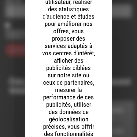
utilisateur, réaliser
Site web
des statistiques
d’audience et études
pour améliorer nos
offres, vous
Enregistrer mon nom, mon e-mail et mon site dans le
navigateur pour mon prochain commentaire.
proposer des
services adaptés à
vos centres d’intérêt,
afficher des
publicités ciblées
sur notre site ou
Ces productions peuvent aussi
ceux de partenaires,
vous intéresser…
mesurer la
performance de ces
publicités, utiliser
A LA RECHERCHE DU
des données de
GROOVE PERDU
géolocalisation
précises, vous offrir
LE 18 NOVEMBRE 2024
des fonctionnalités