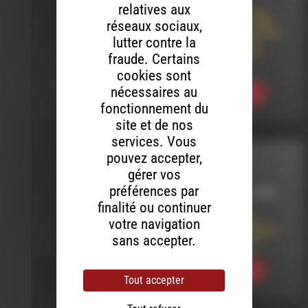
relatives aux
A LA RECHERCHE DU
réseaux sociaux,
GROOVE PERDU (463)
La glace fond mais les
lutter contre la
septiques restent
(Mais qui aurait pu
fraude. Certains
prédire ?)
cookies sont
nécessaires au
Ecouter
fonctionnement du
site et de nos
services. Vous
pouvez accepter,
INTERVIEW
gérer vos
préférences par
LE 24 DÉCEMBRE 2025
finalité ou continuer
La confédération
votre navigation
paysanne de la Drôme
sans accepter.
sur les épizooties
Ecouter
Tout accepter