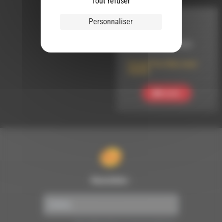
Tout refuser
Personnaliser
INTERVIEW
LE 15 JANVIER 2020
Forum Post Bac avec
Aduda
Ecouter
Newsletter :