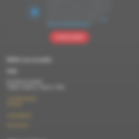
Nous utilisons Brevo en tant que plateforme
marketing. En soumettant ce formulaire, vous
acceptez que les données personnelles que
vous avez fournies soient transférées à
Brevo pour être traitées conformément
à la
politique de confidentialité de Brevo.
S'INSCRIRE
RDWA vous accueille :
À Die
Du lundi au vendredi :
10h00 à 12h00 et 13h30 à 17h00
7 rue Félix Germain
26150 Die
contact@rdwa.fr
09 52 36 85 31