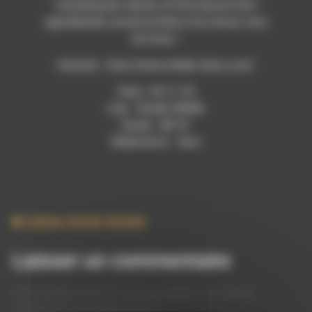
extrêmement dense, le Pisé devrait être
appréhendé comme le béton du (retour vers
le) futur !
Internet : http://www.atelier-kara.com/
Date : 02.11.18
Lieu : Studio RDWA
Durée : 48’12”
Réalisation : Saru
Culture
,
Social
,
Societe
Laisser un commentaire
Votre adresse e-mail ne sera pas publiée.
Les champs
obligatoires sont indiqués avec
*