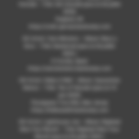
Outside – Title: Get Outside (paru le 26 juillet
2020)
England, UK
https://colin-garvey.bandcamp.com
03/ Artist: Cero Misterio – Album: Beso y
llora – Title: Demencial (paru le 26 juillet
2020 )
A Coruña, Spain
https://ceromisterio.bandcamp.com
04/ Artist: Hides A Well – Album: Quarantine
Demos – Title: Ten of Vessels (paru le 10
juin 2020)
Parsippany Troy Hills, New Jersey
https://hidesawell.bandcamp.com
05/ Artist: Lighthouse Joe – Album: Bighead
Shut Your Mouth – Title: Bighead Shut Your
Mouth (paru le 20 juillet 2020 )