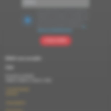
Nous utilisons Brevo en tant que plateforme
marketing. En soumettant ce formulaire, vous
acceptez que les données personnelles que
vous avez fournies soient transférées à
Brevo pour être traitées conformément
à la
politique de confidentialité de Brevo.
S'INSCRIRE
RDWA vous accueille :
À Die
Du lundi au vendredi :
10h00 à 12h00 et 13h30 à 17h00
7 rue Félix Germain
26150 Die
contact@rdwa.fr
09 52 36 85 31