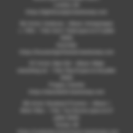
London, UK
https://lighthousejoe.bandcamp.com
06/ Artist: Godnose – Album: Antiquitapes
c. 1992 – Title: Don’t Think (paru le 27 juillet
2020)
Australia
https://houseofgarthwater.bandcamp.com
07/ Artist: New Old – Album: Make
everything ok – Title: Plan B (paru le 26 juillet
2020)
Prague, Czechia
https://newoldshit.bandcamp.com
08/ Artist: Rowland O’Connor – Album: I
Wish I Was – Title: Two Rooms (paru le 27
juillet 2020)
Totnes, UK
https://rowlandoconnormusic.bandcamp.com