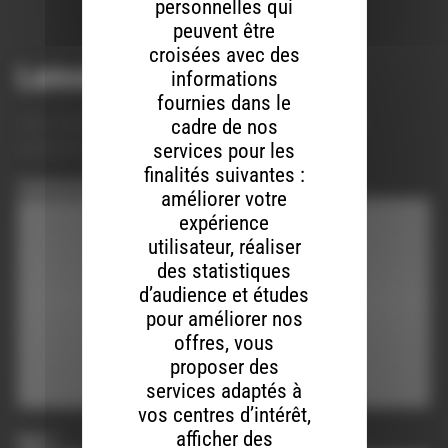
personnelles qui
peuvent être
croisées avec des
Laisser un commentaire
informations
fournies dans le
Votre adresse e-mail ne sera pas publiée.
Les champs
cadre de nos
obligatoires sont indiqués avec
*
services pour les
finalités suivantes :
Commentaire
*
améliorer votre
expérience
utilisateur, réaliser
des statistiques
d’audience et études
pour améliorer nos
offres, vous
proposer des
services adaptés à
vos centres d’intérêt,
afficher des
Nom
*