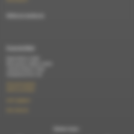
RDWA est membre du
À Luc-en-Diois
Mardi 9h30 à 13h00
Mercredi de 14h00 à 18h30
Jeudi de 9h30 à 17h30
Vendredi de 9h à 13h
50 rue de la piscine
26310 Luc-en-Diois
le101.7@rdwa.fr
09 61 44 63 52
Suivez-nous :