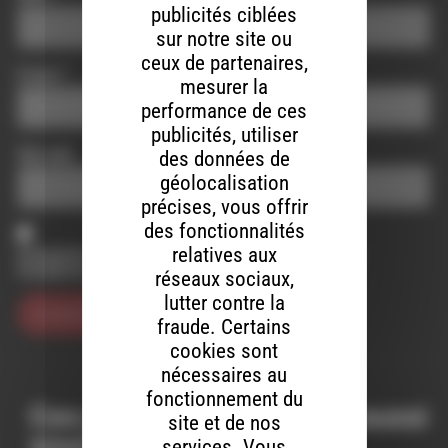
publicités ciblées
sur notre site ou
ceux de partenaires,
E-mail
*
mesurer la
performance de ces
publicités, utiliser
Site web
des données de
géolocalisation
précises, vous offrir
des fonctionnalités
relatives aux
Enregistrer mon nom, mon e-mail et mon site dans le
navigateur pour mon prochain commentaire.
réseaux sociaux,
lutter contre la
fraude. Certains
cookies sont
nécessaires au
fonctionnement du
Ces productions peuvent aussi
site et de nos
vous intéresser…
services. Vous