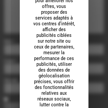
pour améliorer nos
offres, vous
proposer des
services adaptés à
vos centres d’intérêt,
afficher des
publicités ciblées
sur notre site ou
Nom
*
ceux de partenaires,
mesurer la
performance de ces
E-mail
*
publicités, utiliser
des données de
géolocalisation
Site web
précises, vous offrir
des fonctionnalités
relatives aux
réseaux sociaux,
lutter contre la
Enregistrer mon nom, mon e-mail et mon site dans le