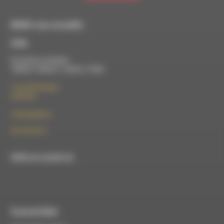
RDWA vous accueille :
À Die
Du lundi au vendredi :
10h00 à 12h00 et 13h30 à 17h00
7 rue Félix Germain
26150 Die
contact@rdwa.fr
09 52 36 85 31
RDWA est membre du
À Luc-en-Diois