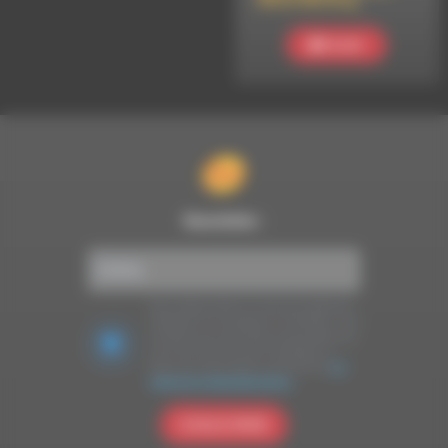
Metal Warming
Ecouter
Newsletter :
Nous utilisons Brevo en tant que plateforme
marketing. En soumettant ce formulaire, vous
acceptez que les données personnelles que
vous avez fournies soient transférées à
Brevo pour être traitées conformément
à la
politique de confidentialité de Brevo.
S'INSCRIRE