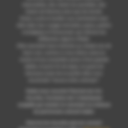
impossibles, des chants du quotidien, des
chants de femmes ainsi que de révolte.
Giulia, Lucile et Aurélie vous emmènent avec
elles dans leur voyage immobile, joyeux, parfois
nostalgique et frissonnant, qui sillonne les
différentes régions d’Italie.
Elles racontent leurs histoires au simple son de
leurs voix, comme si nous étions assis.es
toutes et tous ensemble autour d’une grande
tablée, et qu’en fin de repas, en guise de
berceuse avant de se quitter elles nous
chuchotent “buona notte a domani”.
Giulia nous raconte l’histoire du trio
Ascolta, formation de 3 chanteuses
acapella qui visitent et revisitent la richesse
du patrimoine culturel italien.
Ainsi le trio Ascolta sera en concert