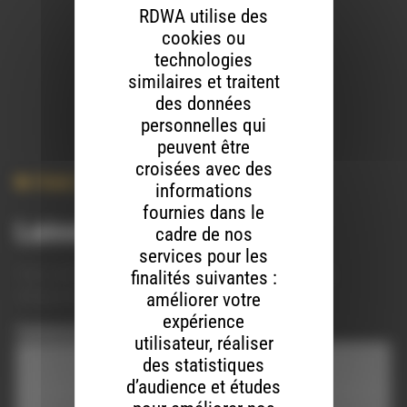
RDWA utilise des
durée : ’33″32
cookies ou
réalisation : Izmo
technologies
similaires et traitent
des données
personnelles qui
peuvent être
croisées avec des
Chant
,
Concert
,
Musiques Du Monde
informations
fournies dans le
Laisser un commentaire
cadre de nos
services pour les
Votre adresse e-mail ne sera pas publiée.
Les champs
finalités suivantes :
obligatoires sont indiqués avec
*
améliorer votre
expérience
Commentaire
*
utilisateur, réaliser
des statistiques
d’audience et études