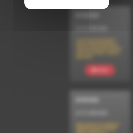
INTERVIEW
LE 16 JUIN 2026
Les Fous du Volant –
Course de Caisses à
Savon, Fête de la Zik et
Feu de la Saint Jean à
Barnave
Ecouter
INTERVIEW
LE 15 JUIN 2024
Benighted au Hellfest
Warm-Up par Global