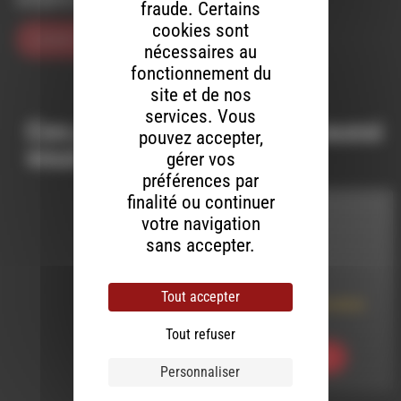
navigateur pour mon prochain commentaire.
fraude. Certains
cookies sont
nécessaires au
fonctionnement du
site et de nos
services. Vous
Ces productions peuvent aussi
pouvez accepter,
vous intéresser…
gérer vos
préférences par
finalité ou continuer
INTERVIEW
votre navigation
sans accepter.
LE 3 JUIN 2025
La fête de la
Tout accepter
transhumance et de la
clairette 2025
Tout refuser
Ecouter
Personnaliser