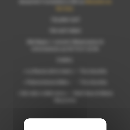
dimanche 9 novembre à 20h au
Monastère de
Ste Croix.
12e plein tarif
10e tarif réduit
28e Repas + concert (Réservation &
informations au 04 75 21 22 06
Crédits:
« Lu Rusciu de lu mare » – Trio Ascolta
« Piemontesina Bella » – Trio Ascolta
« Del cielo e della terra » – Redi Hasa & Maria
Mazzotta
Date : 03.11.25
lieu : Die