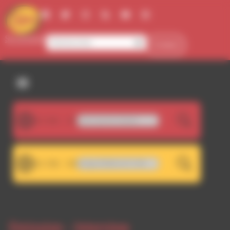
Panneau de gestion des cookies
Se connecter
Contact
107.5FM
Fun Boy Three - Our Lips Are Sealed
LIVE
101.7FM
A 101.7 - Décrochage RDWA 107.5 FM
LIVE
Emission -
Interview