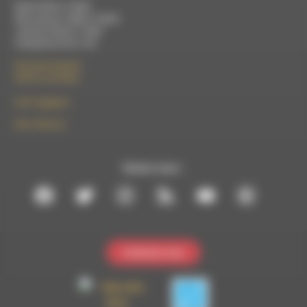
Mardi 9h30 à 13h00
Mercredi de 14h00 à 18h30
Jeudi de 9h30 à 17h30
Vendredi de 9h à 13h
50 rue de la piscine
26310 Luc-en-Diois
le101.7@rdwa.fr
09 61 44 63 52
Suivez-nous :
Contactez-nous