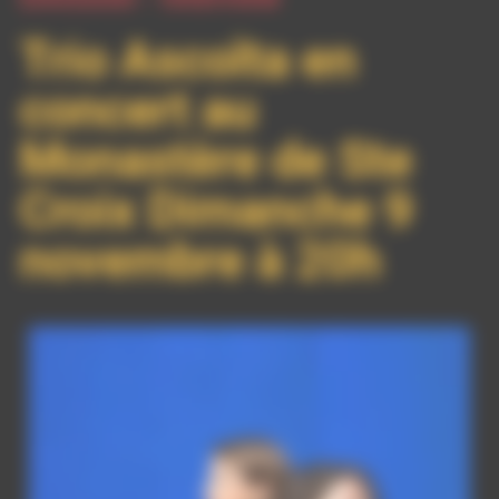
Trio Ascolta en
concert au
Monastère de Ste
Croix Dimanche 9
novembre à 20h