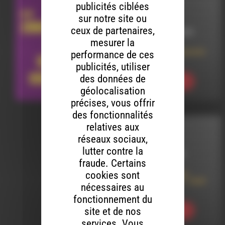
publicités ciblées
# JPP
sur notre site ou
ceux de partenaires,
LE 14 JUILLET 2025
mesurer la
Mon fils va mal, je ne le
performance de ces
reconnais pas
publicités, utiliser
des données de
Ecouter
géolocalisation
précises, vous offrir
des fonctionnalités
relatives aux
INTERVIEW
réseaux sociaux,
lutter contre la
LE 22 MARS 2025
fraude. Certains
cookies sont
Coopérer pour un
territoire vivant : José
nécessaires au
Bové
fonctionnement du
site et de nos
Ecouter
services. Vous