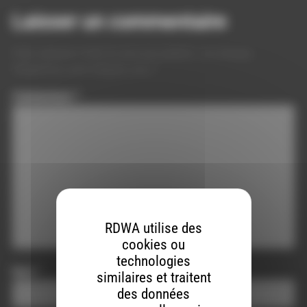
Laisser un commentaire
Votre adresse e-mail ne sera pas publiée.
Les champs
obligatoires sont indiqués avec
*
Commentaire
*
RDWA utilise des
cookies ou
technologies
Nom
*
similaires et traitent
des données