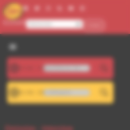
Panneau de gestion des cookies
Se connecter
Contact
107.5FM
WA 107.5 - Décrochage RDWA 101.7 FM
LIVE
101.7FM
Unknown Artist - RUReady222
LIVE
Emission -
Interview