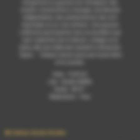
linogravure ou gravure sur tetrapack. Des
stands comme Distro musique, une librairie
indépendante, des présentations des arts
imprimées et un coin enfants. Une gravure
collective participative sera accessible à qui
veut s’exprimer par le dessin, collage ou le
texte, elle sera élaborée samedi et dimanche.
Typon : : Tampon existe aussi par le prix libre
et le soutien.
Date : 15.09.22
Lieu : Studio RDWA
Durée : 50’41’’
Réalisation : Yves
Culture
,
Social
,
Societe