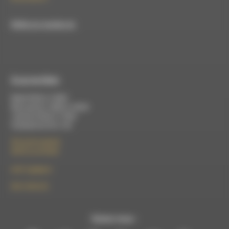
RDWA est membre du
À Luc-en-Diois
Mardi 9h30 à 13h00
Mercredi de 14h00 à 18h30
Jeudi de 9h30 à 17h30
Vendredi de 9h à 13h
50 rue de la piscine
26310 Luc-en-Diois
le101.7@rdwa.fr
09 61 44 63 52
Suivez-nous :