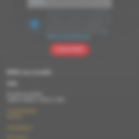
Nous utilisons Brevo en tant que plateforme
marketing. En soumettant ce formulaire, vous
acceptez que les données personnelles que
vous avez fournies soient transférées à
Brevo pour être traitées conformément
à la
politique de confidentialité de Brevo.
S'INSCRIRE
RDWA vous accueille :
À Die
Du lundi au vendredi :
10h00 à 12h00 et 13h30 à 17h00
7 rue Félix Germain
26150 Die
contact@rdwa.fr
09 52 36 85 31