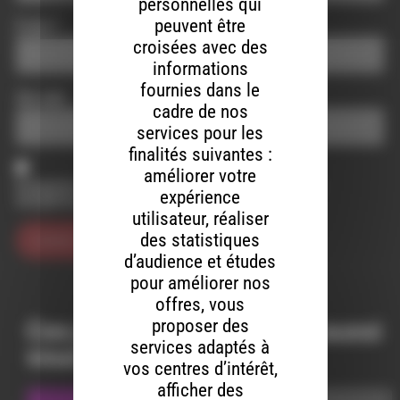
personnelles qui
peuvent être
E-mail
*
croisées avec des
informations
fournies dans le
Site web
cadre de nos
services pour les
finalités suivantes :
améliorer votre
Enregistrer mon nom, mon e-mail et mon site dans le
expérience
navigateur pour mon prochain commentaire.
utilisateur, réaliser
des statistiques
d’audience et études
pour améliorer nos
offres, vous
proposer des
Ces productions peuvent aussi
services adaptés à
vous intéresser…
vos centres d’intérêt,
afficher des