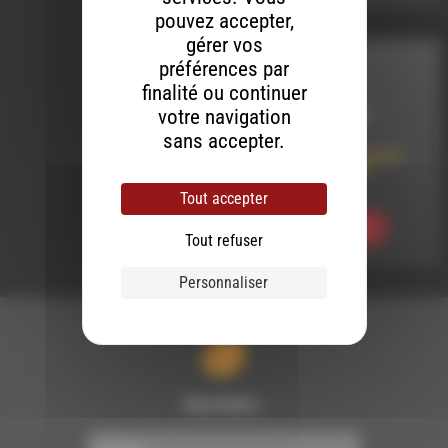
pouvez accepter,
gérer vos
préférences par
INTERVIEW
finalité ou continuer
votre navigation
LE 19 MARS 2020
sans accepter.
Regards Croisés pour
la Transition des
Territoires
Tout accepter
Ecouter
Tout refuser
Personnaliser
Newsletter :