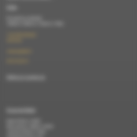
À Die
Du lundi au vendredi :
10h00 à 12h00 et 13h30 à 17h00
7 rue Félix Germain
26150 Die
contact@rdwa.fr
09 52 36 85 31
RDWA est membre du
À Luc-en-Diois
Mardi 9h30 à 13h00
Mercredi de 14h00 à 18h30
Jeudi de 9h30 à 17h30