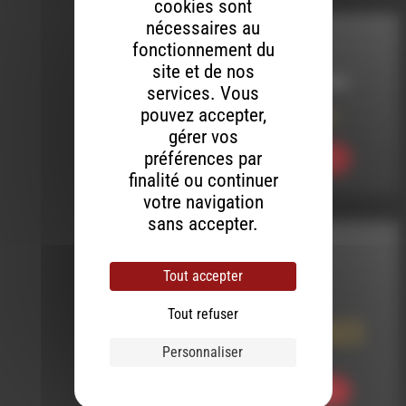
cookies sont
nécessaires au
COSMORAMA
fonctionnement du
site et de nos
LE 13 FÉVRIER 2024
services. Vous
pouvez accepter,
Cosmorama 539 –
gérer vos
préférences par
Ecouter
finalité ou continuer
votre navigation
sans accepter.
INTERVIEW
Tout accepter
LE 5 JUIN 2025
Tout refuser
Trois Chœurs pour la
rentrée par Du Jazz à
l’âme
Personnaliser
Ecouter