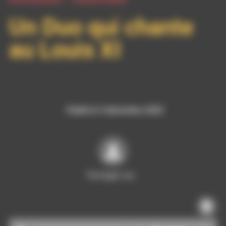
Un Duo qui chante
au Louis XI
Publié le 5 décembre 2022
Partager sur…
Lecteur