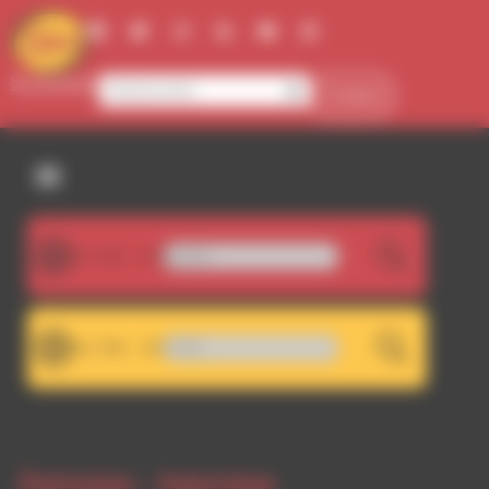
Panneau de gestion des cookies
Se connecter
Contact
107.5FM
 fraîcheur par Les Ecologistes
LIVE
101.7FM
écrochage RDWA 107.5 FM
LIVE
Emission -
Interview