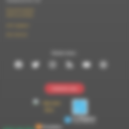
Vendredi de 9h à 13h
50 rue de la piscine
26310 Luc-en-Diois
le101.7@rdwa.fr
09 61 44 63 52
Suivez-nous :
Contactez-nous