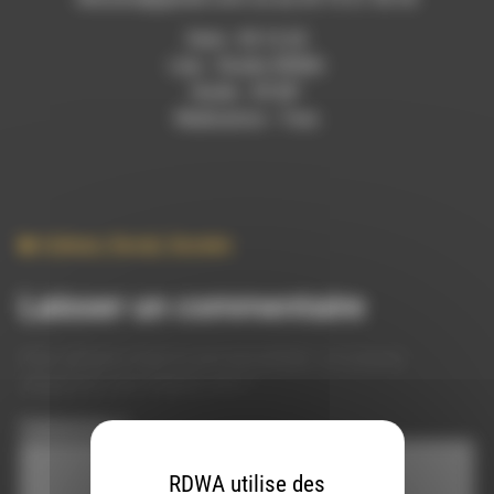
Date : 05.12.22
Lieu : Studio RDWA
Durée : 39’28’’
Réalisation : Yves
Culture
,
Social
,
Societe
Laisser un commentaire
Votre adresse e-mail ne sera pas publiée.
Les champs
obligatoires sont indiqués avec
*
Commentaire
*
RDWA utilise des