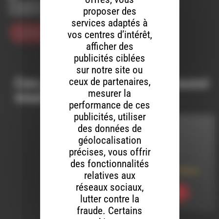
Enregistrer mon nom, mon e-mail et mon site dans le
proposer des
navigateur pour mon prochain commentaire.
services adaptés à
vos centres d’intérêt,
afficher des
publicités ciblées
sur notre site ou
Ces productions peuvent aussi
ceux de partenaires,
mesurer la
vous intéresser…
performance de ces
publicités, utiliser
des données de
INTERVIEW
géolocalisation
précises, vous offrir
LE 2 AVRIL 2025
des fonctionnalités
Avril au Mistral Palace
relatives aux
réseaux sociaux,
Ecouter
lutter contre la
fraude. Certains