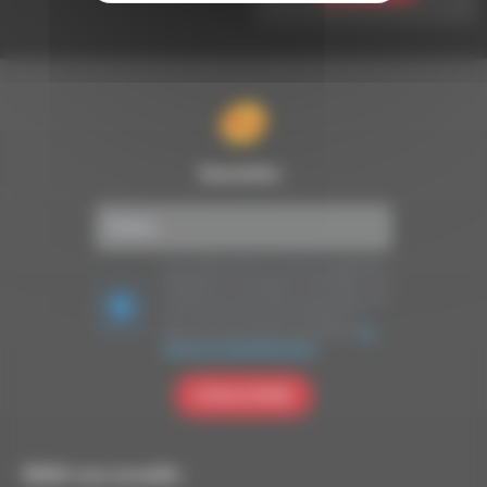
Newsletter :
Nous utilisons Brevo en tant que plateforme
marketing. En soumettant ce formulaire, vous
acceptez que les données personnelles que
vous avez fournies soient transférées à
Brevo pour être traitées conformément
à la
politique de confidentialité de Brevo.
S'INSCRIRE
RDWA vous accueille :