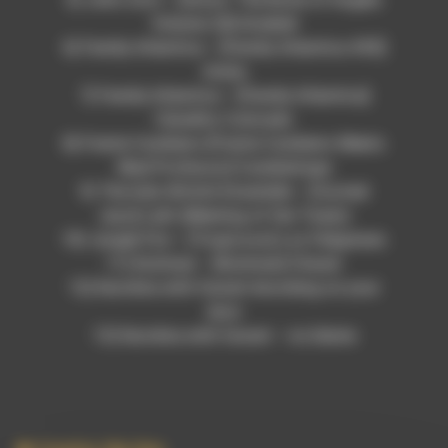
Volume 24] Amabiel
6) Family Atlantica – [Family Atlantica #03]
Arena
7) Family Atlantica – [Family Atlantica]
Clavelito Colorado
8) Frente Cumbiero [Frente Cumbiero Meets
Mad Professor] Cumbietiope
9) The Indo-British Ensemble – [Curried
Jazz] Lalit (Meeting of the Twain)
10) Jungle Fire – [Tropicoso] Los Feligreses
11) Kutiman – [Kutiman] Chaser
12) Karolina with funset-knocking on your
door
13) Karolina with funset – no blame