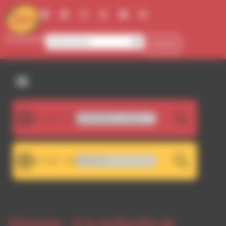
Panneau de gestion des cookies
Se connecter
Contact
107.5FM
LLIE BOBO,PAUL HUMPHREY - 4 ACES
LIVE
101.7FM
RDWA 101.7 - RDWA 107.5
LIVE
Emission -
A la recherche du