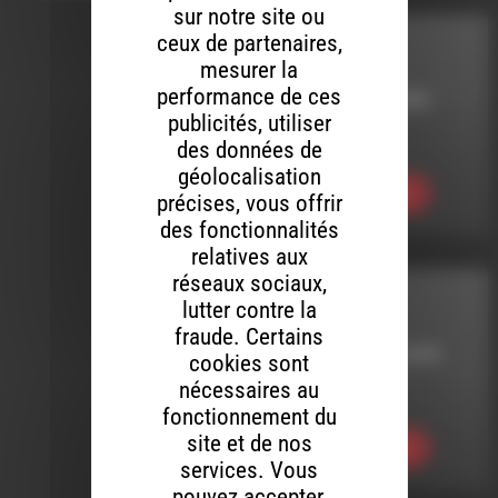
sur notre site ou
ceux de partenaires,
HHPQ
mesurer la
performance de ces
LE 21 JANVIER 2022
publicités, utiliser
HHPQ S08 E15
des données de
géolocalisation
Ecouter
précises, vous offrir
des fonctionnalités
relatives aux
réseaux sociaux,
HHPQ
lutter contre la
fraude. Certains
LE 2 NOVEMBRE 2018
cookies sont
nécessaires au
HHPQ S05 E09
fonctionnement du
site et de nos
Ecouter
services. Vous
pouvez accepter,