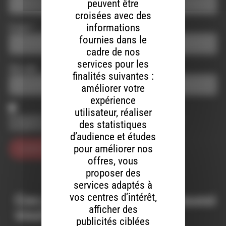
peuvent être
croisées avec des
informations
E-mail
*
fournies dans le
cadre de nos
services pour les
Site web
finalités suivantes :
améliorer votre
expérience
utilisateur, réaliser
Enregistrer mon nom, mon e-mail et mon site dans le
des statistiques
navigateur pour mon prochain commentaire.
d’audience et études
pour améliorer nos
offres, vous
proposer des
services adaptés à
vos centres d’intérêt,
Ces productions peuvent aussi
afficher des
vous intéresser…
publicités ciblées