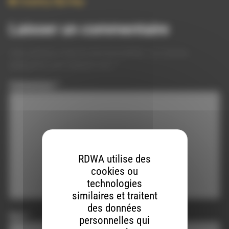
Country
,
Hip-Hop
Laisser un commentaire
Votre adresse e-mail ne sera pas publiée.
Les champs
obligatoires sont indiqués avec
*
Commentaire
*
RDWA utilise des
cookies ou
technologies
similaires et traitent
des données
Nom
*
personnelles qui