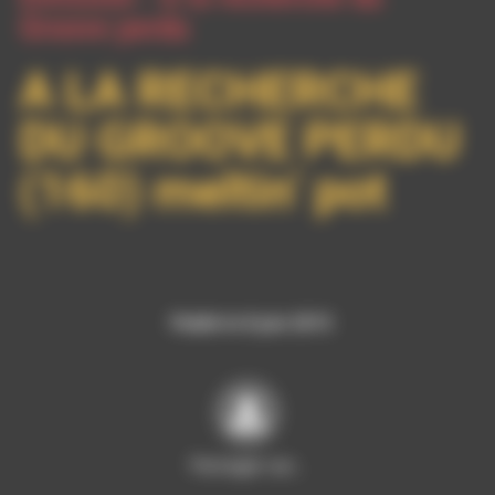
Groove perdu
A LA RECHERCHE
DU GROOVE PERDU
(160) meltin’ pot
Publié le 8 juin 2015
Partager sur…