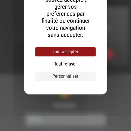
gérer vos
préférences par
HHPQ
finalité ou continuer
votre navigation
LE 5 FÉVRIER 2021
sans accepter.
HHPQ S07 E15
Tout accepter
Ecouter
Tout refuser
Personnaliser
Newsletter :
Nous utilisons Brevo en tant que plateforme