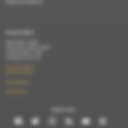
RDWA est membre du
À Luc-en-Diois
Mardi 9h30 à 13h00
Mercredi de 14h00 à 18h30
Jeudi de 9h30 à 17h30
Vendredi de 9h à 13h
50 rue de la piscine
26310 Luc-en-Diois
le101.7@rdwa.fr
09 61 44 63 52
Suivez-nous :