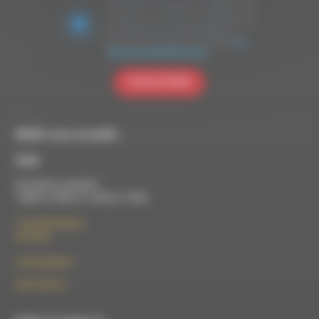
marketing. En soumettant ce formulaire, vous
acceptez que les données personnelles que
vous avez fournies soient transférées à
Brevo pour être traitées conformément
à la
politique de confidentialité de Brevo.
S'INSCRIRE
RDWA vous accueille :
À Die
Du lundi au vendredi :
10h00 à 12h00 et 13h30 à 17h00
7 rue Félix Germain
26150 Die
contact@rdwa.fr
09 52 36 85 31