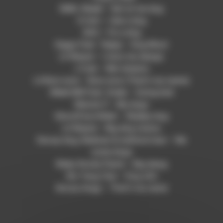
DMX, Sheek – Get at me dog
G Unit – Like a dog
SAS – I’m a dog
Giggs Feat. Teejay – Dog Mout
Lil Wayne – I miss my dawgs
J Cole – Wet dreamz
Lil Bow wow – Bow wow (That’s my name)
Meek Mill Feat. Drake – Going bad
Master P – My dogs
GhostFace Killah – Shakey dog
Lil Wayne – Big dog status
Snoop dog, Redman & method man – We
some dogs
Waka flocka Flame – Big dawg
Wu Tang Clan – Dog shit
Snoop dogg – That’s my name