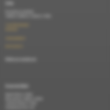
À Die
Du lundi au vendredi :
10h00 à 12h00 et 13h30 à 17h00
7 rue Félix Germain
26150 Die
contact@rdwa.fr
09 52 36 85 31
RDWA est membre du
À Luc-en-Diois
Mardi 9h30 à 13h00
Mercredi de 14h00 à 18h30
Jeudi de 9h30 à 17h30
Vendredi de 9h à 13h