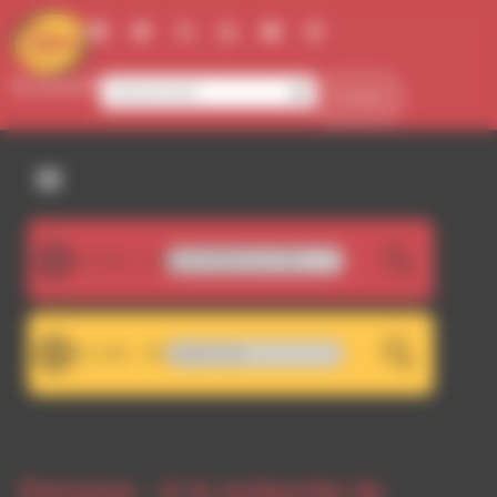
Panneau de gestion des cookies
Se connecter
Contact
107.5FM
WA 107.5 - Décrochage RDWA 101.7 FM
LIVE
101.7FM
Saru - Meltin' Dub
LIVE
Emission -
A la recherche du