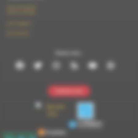
50 rue de la piscine
26310 Luc-en-Diois
le101.7@rdwa.fr
09 61 44 63 52
Suivez-nous :
Contactez-nous