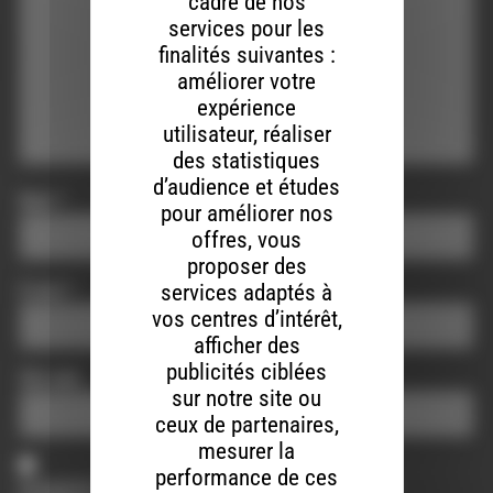
cadre de nos
services pour les
finalités suivantes :
améliorer votre
expérience
utilisateur, réaliser
des statistiques
d’audience et études
Nom
*
pour améliorer nos
offres, vous
proposer des
services adaptés à
E-mail
*
vos centres d’intérêt,
afficher des
publicités ciblées
Site web
sur notre site ou
ceux de partenaires,
mesurer la
performance de ces
Enregistrer mon nom, mon e-mail et mon site dans le