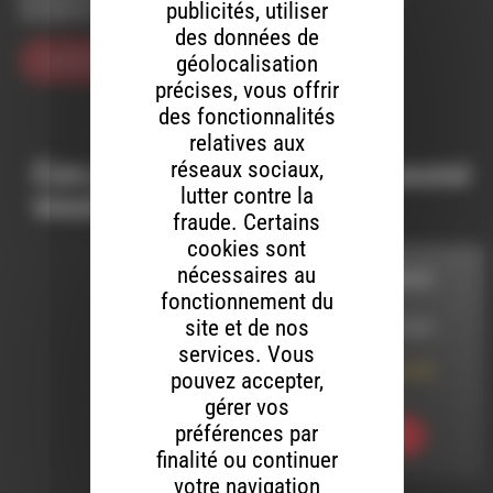
publicités, utiliser
navigateur pour mon prochain commentaire.
des données de
géolocalisation
précises, vous offrir
des fonctionnalités
relatives aux
Ces productions peuvent aussi
réseaux sociaux,
lutter contre la
vous intéresser…
fraude. Certains
cookies sont
nécessaires au
CORDES SENSIBLES
fonctionnement du
site et de nos
LE 25 OCTOBRE 2024
services. Vous
Cordes sensibles 32
pouvez accepter,
Playlist
gérer vos
préférences par
Ecouter
finalité ou continuer
votre navigation