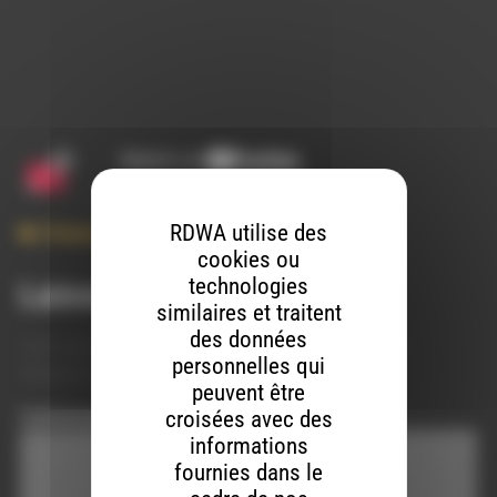
RDWA utilise des
Chanson
cookies ou
technologies
Laisser un commentaire
similaires et traitent
des données
Votre adresse e-mail ne sera pas publiée.
Les champs
personnelles qui
obligatoires sont indiqués avec
*
peuvent être
croisées avec des
Commentaire
*
informations
fournies dans le