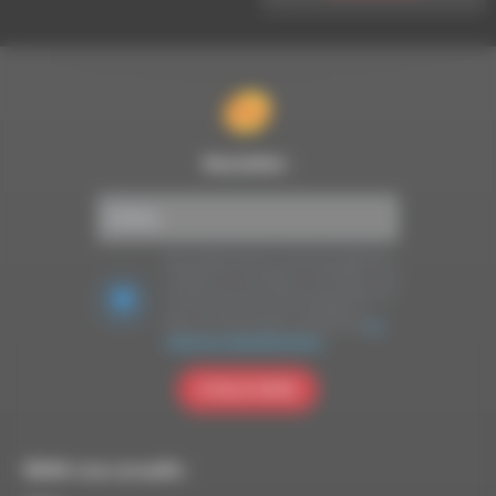
Newsletter :
Nous utilisons Brevo en tant que plateforme
marketing. En soumettant ce formulaire, vous
acceptez que les données personnelles que
vous avez fournies soient transférées à
Brevo pour être traitées conformément
à la
politique de confidentialité de Brevo.
S'INSCRIRE
RDWA vous accueille :