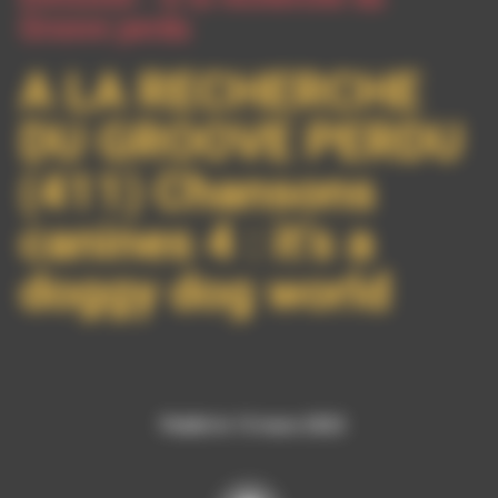
Groove perdu
A LA RECHERCHE
DU GROOVE PERDU
(411) Chansons
canines 4 : it’s a
doggy dog world
Publié le 13 mars 2023