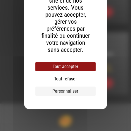
site et de nos
services. Vous
Ecouter
pouvez accepter,
gérer vos
préférences par
finalité ou continuer
INTERVIEW
votre navigation
sans accepter.
LE 31 JUILLET 2019
Fête des Étoiles à
Tout accepter
Marignac-en-Diois
Tout refuser
Ecouter
Personnaliser