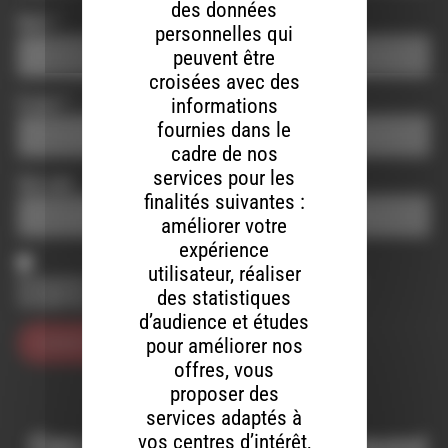
des données
Nom
*
personnelles qui
peuvent être
croisées avec des
informations
E-mail
*
fournies dans le
cadre de nos
services pour les
Site web
finalités suivantes :
améliorer votre
expérience
utilisateur, réaliser
Enregistrer mon nom, mon e-mail et mon site dans le
des statistiques
navigateur pour mon prochain commentaire.
d’audience et études
pour améliorer nos
offres, vous
proposer des
services adaptés à
Ces productions peuvent aussi
vos centres d’intérêt,