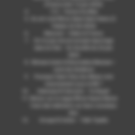
(France inter 12 juin 2024)
113 – Tonton Du Bled
Ils ont voté RN en Seine Saint Denis (C
l’hebdo 22-06-2024)
Mazouni – Adieu la France
On n’a pas encore essayé reportage
dans le Cher – En Société du 23 juin
2024
Slimane Azem & Nourredine Meziane –
carte de résidence
Pourquoi Saint-Eloy-les-Mines vote
massivement pour le RN ?
Dahmane El Harrachi – Ya Rayah
Retour sur la vague RN en Haute-Marne
l’avis des habitants sur leurs nouveaux
élus
Groupe El Azhar – Talle Tayella