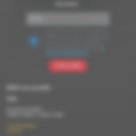
Newsletter :
Nous utilisons Brevo en tant que plateforme
marketing. En soumettant ce formulaire, vous
acceptez que les données personnelles que
vous avez fournies soient transférées à
Brevo pour être traitées conformément
à la
politique de confidentialité de Brevo.
S'INSCRIRE
RDWA vous accueille :
À Die
Du lundi au vendredi :
10h00 à 12h00 et 13h30 à 17h00
7 rue Félix Germain
26150 Die