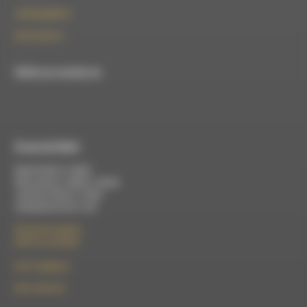
contact@rdwa.fr
09 52 36 85 31
RDWA est membre du
À Luc-en-Diois
Mardi 9h30 à 13h00
Mercredi de 14h00 à 18h30
Jeudi de 9h30 à 17h30
Vendredi de 9h à 13h
50 rue de la piscine
26310 Luc-en-Diois
le101.7@rdwa.fr
09 61 44 63 52