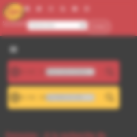
Panneau de gestion des cookies
Se connecter
Contact
107.5FM
 - La Tierra [feat. Flavia Coelho & Nawel]
LIVE
101.7FM
A 101.7 - Décrochage RDWA 107.5 FM
LIVE
Emission -
A la recherche du