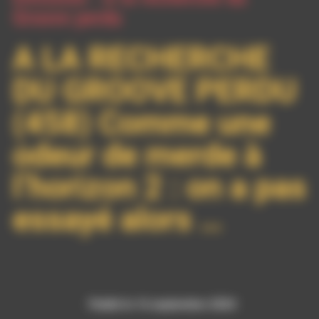
Groove perdu
A LA RECHERCHE
DU GROOVE PERDU
(458) Comme une
odeur de merde à
l’horizon 2 : on a pas
essayé alors …
Publié le 16 septembre 2024