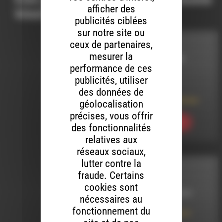
afficher des
vous intéresser…
publicités ciblées
sur notre site ou
ceux de partenaires,
PORTRAIT
mesurer la
D'ASSOCIATIONS
performance de ces
publicités, utiliser
LE 3 MAI 2021
des données de
Barnave : Les Tatines
géolocalisation
précises, vous offrir
Ecouter
des fonctionnalités
relatives aux
réseaux sociaux,
lutter contre la
INTERVIEW
fraude. Certains
cookies sont
LE 1 OCTOBRE 2019
nécessaires au
fonctionnement du
La mobilité dans le
Diois