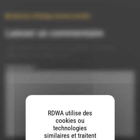
Election
,
Politique
,
Social
,
Societe
Laisser un commentaire
Votre adresse e-mail ne sera pas publiée.
Les champs
obligatoires sont indiqués avec
*
Commentaire
*
RDWA utilise des
cookies ou
technologies
similaires et traitent