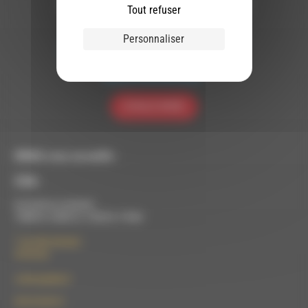
Tout refuser
Nous utilisons Brevo en tant que plateforme
marketing. En soumettant ce formulaire, vous
Personnaliser
acceptez que les données personnelles que
vous avez fournies soient transférées à
Brevo pour être traitées conformément
à la
politique de confidentialité de Brevo.
S'INSCRIRE
RDWA vous accueille :
À Die
Du lundi au vendredi :
10h00 à 12h00 et 13h30 à 17h00
7 rue Félix Germain
26150 Die
contact@rdwa.fr
09 52 36 85 31