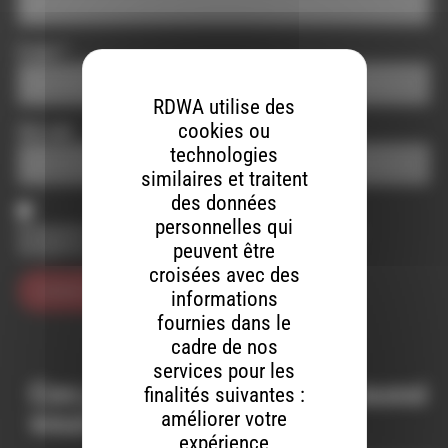
E-mail
*
RDWA utilise des
cookies ou
Site web
technologies
similaires et traitent
des données
personnelles qui
Enregistrer mon nom, mon e-mail et mon site dans le
navigateur pour mon prochain commentaire.
peuvent être
croisées avec des
informations
fournies dans le
cadre de nos
services pour les
Ces productions peuvent aussi
finalités suivantes :
vous intéresser…
améliorer votre
expérience