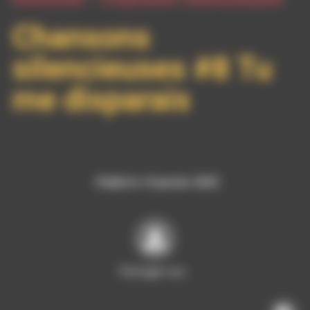
Chansons
silencieuses #8 Tu
me disparais
Publié le 14 janvier 2025
Partager sur…