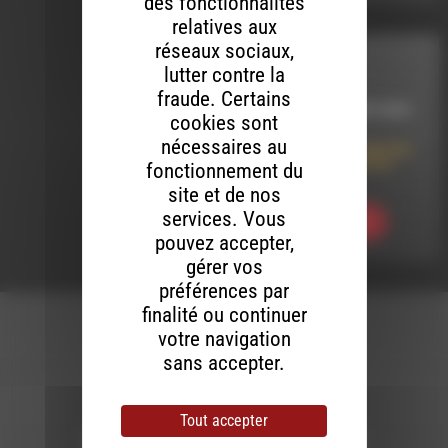
des fonctionnalités
relatives aux
réseaux sociaux,
INTERVIEW
lutter contre la
fraude. Certains
LE 16 SEPTEMBRE 2024
cookies sont
nécessaires au
Histoire arabo-juive au
Maghreb & Fazaz au
fonctionnement du
Pestel Café
site et de nos
services. Vous
Ecouter
pouvez accepter,
gérer vos
préférences par
finalité ou continuer
votre navigation
sans accepter.
Newsletter :
Tout accepter