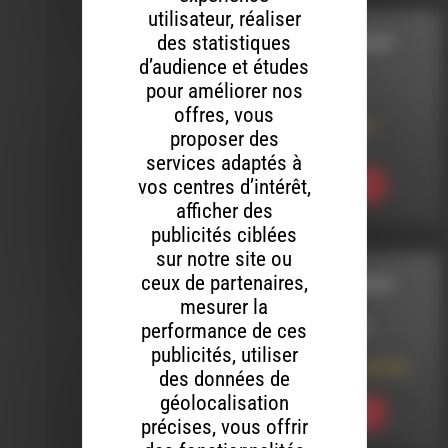
utilisateur, réaliser
des statistiques
CORDES SENSIBLES
d’audience et études
pour améliorer nos
LE 29 MAI 2026
offres, vous
Cordes sensibles
proposer des
N°103
services adaptés à
vos centres d’intérêt,
Ecouter
afficher des
publicités ciblées
sur notre site ou
ceux de partenaires,
CORDES SENSIBLES
mesurer la
performance de ces
LE 15 AOÛT 2025
publicités, utiliser
Cordes sensibles N°62
des données de
géolocalisation
Ecouter
précises, vous offrir