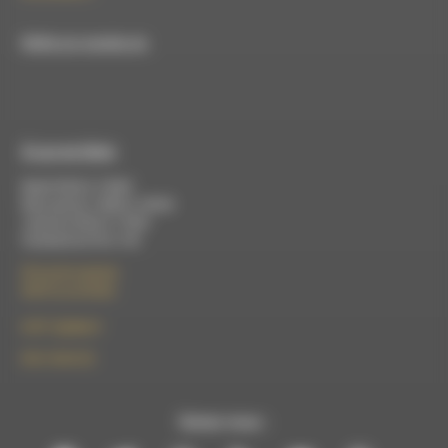
RDWA est membre du
À Luc-en-Diois
Mardi 9h30 à 13h00
Mercredi de 14h00 à 18h30
Jeudi de 9h30 à 17h30
Vendredi de 9h à 13h
50 rue de la piscine
26310 Luc-en-Diois
le101.7@rdwa.fr
09 61 44 63 52
Suivez-nous :