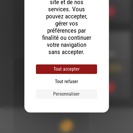
site et de nos
services. Vous
Ecouter
pouvez accepter,
gérer vos
préférences par
finalité ou continuer
INTERVIEW
votre navigation
sans accepter.
LE 2 OCTOBRE 2019
Ouverture de la saison
Tout accepter
théâtrale par la Cie Les
P’tits Bras
Tout refuser
Ecouter
Personnaliser