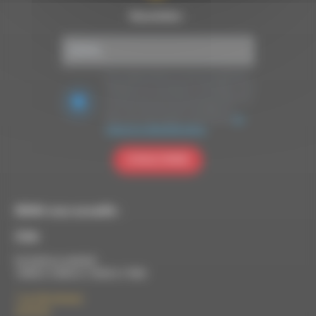
Newsletter :
Nous utilisons Brevo en tant que plateforme
marketing. En soumettant ce formulaire, vous
acceptez que les données personnelles que
vous avez fournies soient transférées à
Brevo pour être traitées conformément
à la
politique de confidentialité de Brevo.
S'INSCRIRE
RDWA vous accueille :
À Die
Du lundi au vendredi :
10h00 à 12h00 et 13h30 à 17h00
7 rue Félix Germain
26150 Die