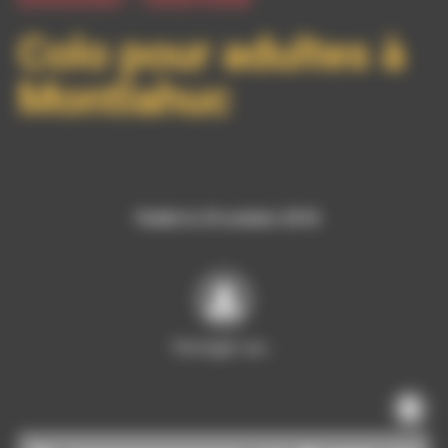
Colo pour adultes à
Montlahuc
Publié le 24 octobre 2018
Partager sur…
Lecteur