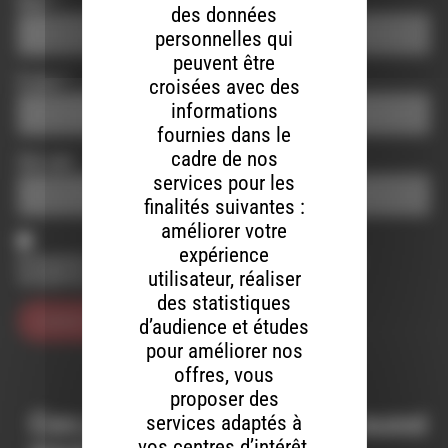
Nom
*
des données
personnelles qui
peuvent être
E-mail
*
croisées avec des
informations
fournies dans le
cadre de nos
Site web
services pour les
finalités suivantes :
améliorer votre
expérience
Enregistrer mon nom, mon e-mail et mon site dans le
utilisateur, réaliser
navigateur pour mon prochain commentaire.
des statistiques
d’audience et études
pour améliorer nos
offres, vous
proposer des
Ces productions peuvent aussi
services adaptés à
vos centres d’intérêt,