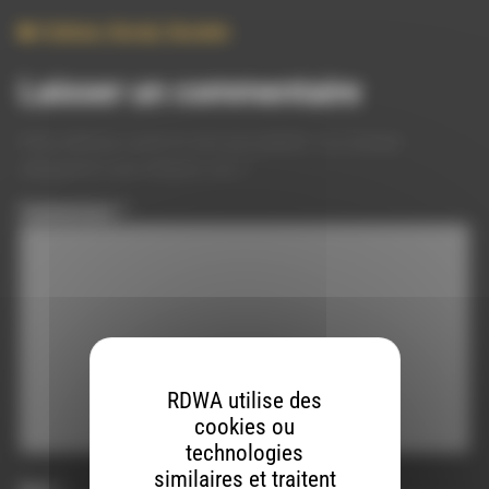
Culture
,
Social
,
Societe
Laisser un commentaire
Votre adresse e-mail ne sera pas publiée.
Les champs
obligatoires sont indiqués avec
*
Commentaire
*
RDWA utilise des
cookies ou
technologies
similaires et traitent