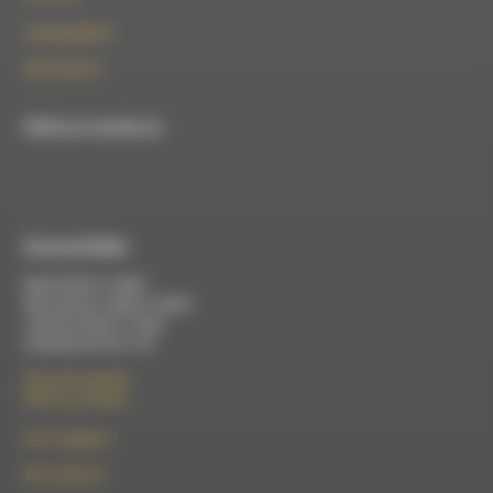
contact@rdwa.fr
09 52 36 85 31
RDWA est membre du
À Luc-en-Diois
Mardi 9h30 à 13h00
Mercredi de 14h00 à 18h30
Jeudi de 9h30 à 17h30
Vendredi de 9h à 13h
50 rue de la piscine
26310 Luc-en-Diois
le101.7@rdwa.fr
09 61 44 63 52