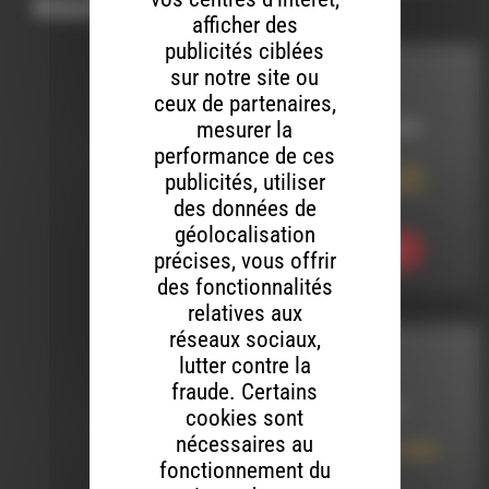
vous intéresser…
afficher des
publicités ciblées
sur notre site ou
INTERVIEW
ceux de partenaires,
mesurer la
LE 1 OCTOBRE 2020
performance de ces
Les Chiffonnées du
publicités, utiliser
Vocal et la Semaine
Bleue
des données de
géolocalisation
Ecouter
précises, vous offrir
des fonctionnalités
relatives aux
réseaux sociaux,
INTERVIEW
lutter contre la
fraude. Certains
LE 19 AOÛT 2022
cookies sont
nécessaires au
Mi Ivre Mi Raisin 2022 :
fonctionnement du
Domaine Des
Hélianthèmes