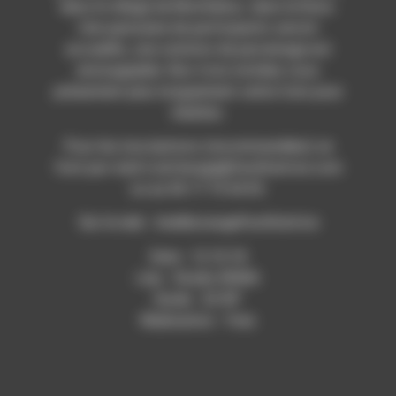
dans le village de Montlahuc, dans le Diois.
Une quinzaine de participants seront
accueillis, une solution de parrainage est
envisageable. Nos trois invitées vous
présentent plus longuement cette Colo pour
Adultes.
Pour les inscriptions (recommandées) se
font par mail à axl.lesage@facilitatrice.com
ou au 06 17 73 64 03.
Sur le web : AxelleLesageFacilitatrice
Date : 12.10.18
Lieu : Studio RDWA
Durée : 32’49”
Réalisation : Yves