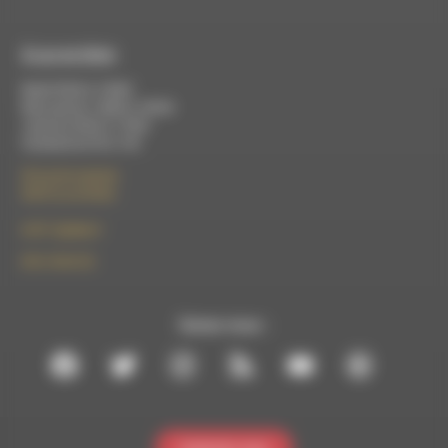
À Luc-en-Diois
Mardi 9h30 à 13h00
Mercredi de 14h00 à 18h30
Jeudi de 9h30 à 17h30
Vendredi de 9h à 13h
50 rue de la piscine
26310 Luc-en-Diois
le101.7@rdwa.fr
09 61 44 63 52
Suivez-nous :