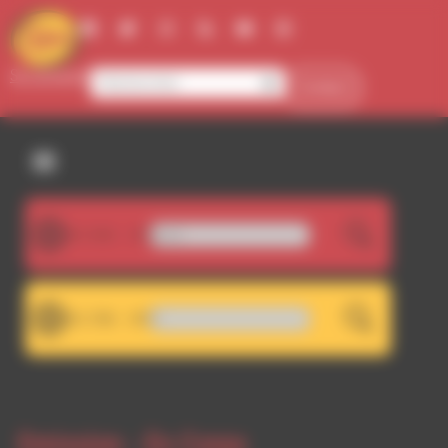
Panneau de gestion des cookies
Se connecter
Contact
107.5FM
LIVE
Booboo'zzz-All Stars - Own
101.7FM
LIVE
RDWA 101.7 - RDWA 107
Emission -
En Corps