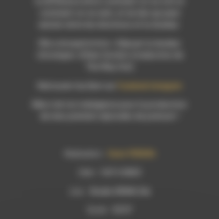
la différence entre comment on se voit et
comment on se sent, et du lien qui peut
exister entre les émotions et la douleur.
Elle a évoqué le livre « Déjouer la douleur
chronique» d’Alan Gordon (traduction de
The Way Out)
Retrouver Isa Devi sur
Facebook
Instagram
Merci de ton indulgence pour la production
de mes premiers épisodes de podcast !
Réalisation
:
Claire PEREIRA
Date
: 14/11/2023
Lieu
: Studio RDWA Die
Durée
: 53’07