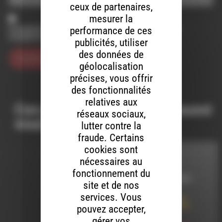
ceux de partenaires,
mesurer la
Enregistrer mon nom, mon e-mail et mon site dans le
performance de ces
navigateur pour mon prochain commentaire.
publicités, utiliser
des données de
géolocalisation
précises, vous offrir
des fonctionnalités
relatives aux
Ces productions peuvent aussi
réseaux sociaux,
vous intéresser…
lutter contre la
fraude. Certains
cookies sont
INTERVIEW
nécessaires au
fonctionnement du
LE 3 OCTOBRE 2025
site et de nos
services. Vous
La semaine bleue :
Vieillir, une force à
pouvez accepter,
partager
gérer vos