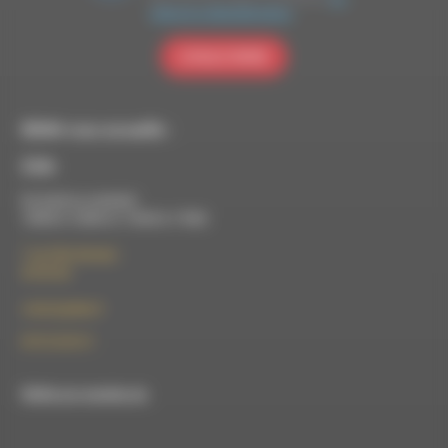
politique de confidentialité de Brevo.
S'INSCRIRE
RDWA vous accueille :
À Die
Du lundi au vendredi :
10h00 à 12h00 et 13h30 à 17h00
7 rue Félix Germain
26150 Die
contact@rdwa.fr
09 52 36 85 31
RDWA est membre du