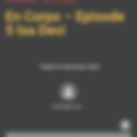
En Corps – Episode
5 Isa Devi
Publié le 8 décembre 2024
Partager sur…
Lecteur