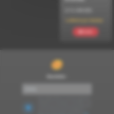
LE 16 JUIN 2025
La Mèche par Gwladys
Ecouter
Newsletter :
Nous utilisons Brevo en tant que plateforme
marketing. En soumettant ce formulaire, vous
acceptez que les données personnelles que
vous avez fournies soient transférées à
Brevo pour être traitées conformément
à la