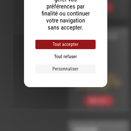
préférences par
Ecouter
finalité ou continuer
votre navigation
sans accepter.
LE 101.7, ESPACE DE
VIE SOCIALE
/
Tout accepter
REPORTAGES
Tout refuser
LE 8 JUIN 2025
Personnaliser
Le 101.7 présente la
Fête du Circuit Court à
Charens : Le Reportage
de l’édition 2025
Ecouter
INTERVIEW