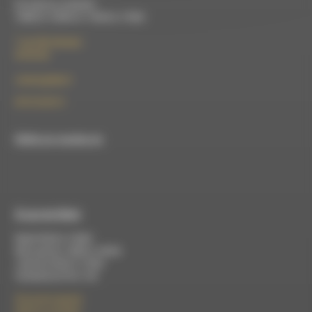
Du lundi au vendredi :
10h00 à 12h00 et 13h30 à 17h00
7 rue Félix Germain
26150 Die
contact@rdwa.fr
09 52 36 85 31
RDWA est membre du
À Luc-en-Diois
Mardi 9h30 à 13h00
Mercredi de 14h00 à 18h30
Jeudi de 9h30 à 17h30
Vendredi de 9h à 13h
50 rue de la piscine
26310 Luc-en-Diois