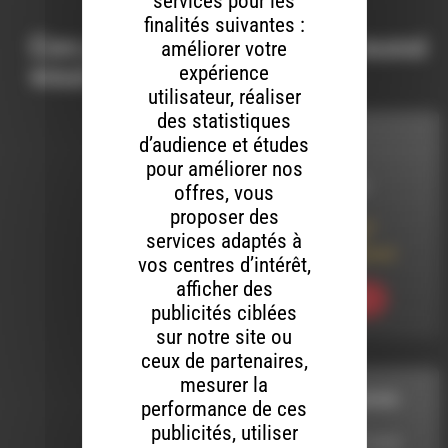
services pour les
finalités suivantes :
Ces productions peuvent aussi
améliorer votre
vous intéresser…
expérience
utilisateur, réaliser
des statistiques
d’audience et études
INTERVIEW
pour améliorer nos
LE 12 MARS 2025
offres, vous
proposer des
Coopérer pour un
services adaptés à
territoire vivant :
Quand je serai grand
vos centres d’intérêt,
afficher des
Ecouter
publicités ciblées
sur notre site ou
ceux de partenaires,
mesurer la
VOIX EN EXPANSION
performance de ces
publicités, utiliser
LE 16 DÉCEMBRE 2018