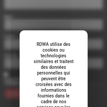
Nom
*
E-mail
*
RDWA utilise des
cookies ou
technologies
Site web
similaires et traitent
des données
personnelles qui
peuvent être
Enregistrer mon nom, mon e-mail et mon site dans le
navigateur pour mon prochain commentaire.
croisées avec des
informations
fournies dans le
cadre de nos