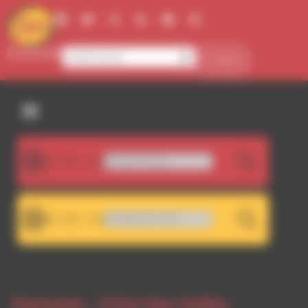
Panneau de gestion des cookies
Se connecter
Contact
107.5FM
Signal Electrique - Symphonic Rodeo
LIVE
101.7FM
A 101.7 - Décrochage RDWA 107.5 FM
LIVE
Emission -
Il Est Une Vallée