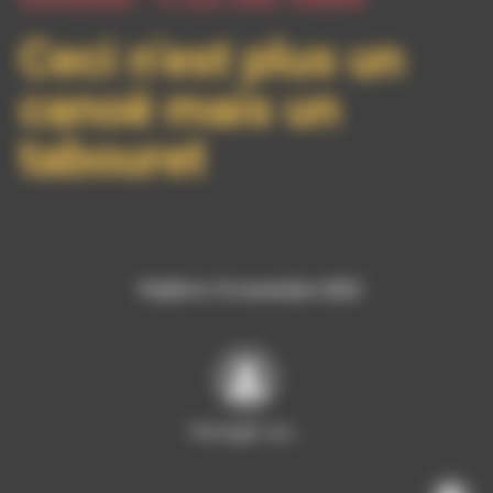
Ceci n’est plus un
canoë mais un
tabouret
Publié le 16 novembre 2022
Partager sur…