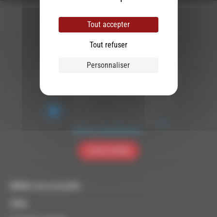
Tout accepter
Tout refuser
Newsletter :
Personnaliser
Nous utilisons Brevo en tant que plateforme
marketing. En soumettant ce formulaire, vous
acceptez que les données personnelles que
vous avez fournies soient transférées à
Brevo pour être traitées conformément
à la
politique de confidentialité de Brevo.
S'INSCRIRE
RDWA vous accueille :
À Die