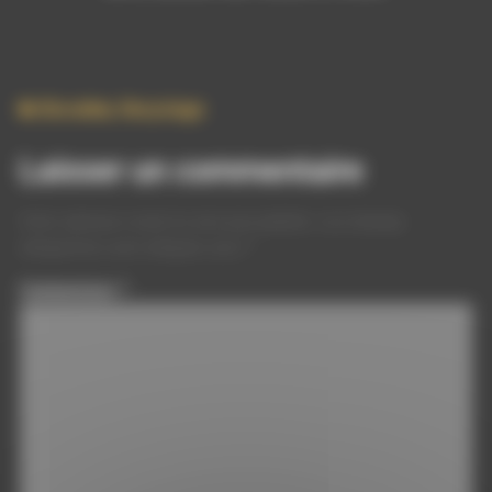
Biovallee
,
Recyclage
Laisser un commentaire
Votre adresse e-mail ne sera pas publiée.
Les champs
obligatoires sont indiqués avec
*
Commentaire
*