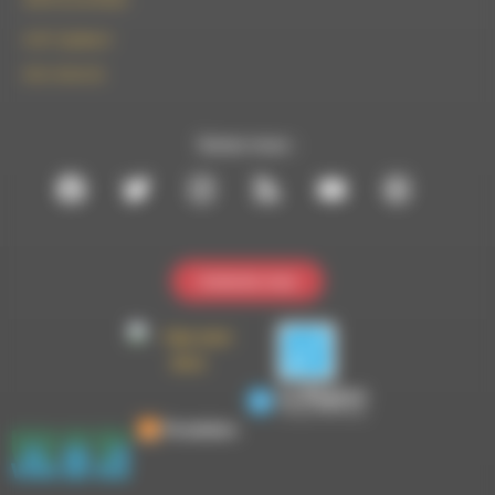
le101.7@rdwa.fr
09 61 44 63 52
Suivez-nous :
Contactez-nous