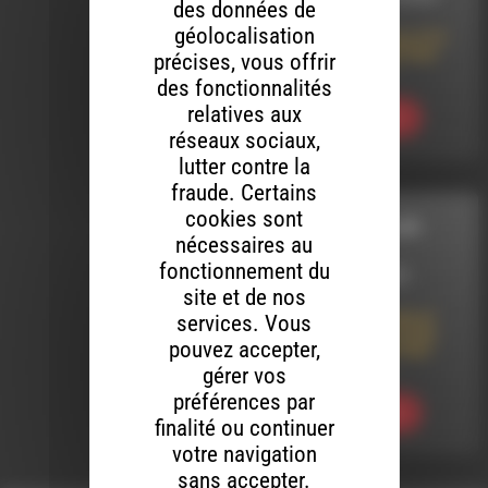
des données de
géolocalisation
Expansion De Voix #14 :
Vous reprendrez bien
précises, vous offrir
un p’tit Jaune ?
des fonctionnalités
relatives aux
Ecouter
réseaux sociaux,
lutter contre la
fraude. Certains
cookies sont
IL EST UNE VALLÉE
nécessaires au
fonctionnement du
LE 2 FÉVRIER 2022
site et de nos
Action communale et
services. Vous
désobéissance civile,
pouvez accepter,
deux manières d’agir
pour l’écologie
gérer vos
préférences par
Ecouter
finalité ou continuer
votre navigation
sans accepter.